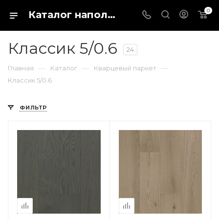
0
Каталог напольных покрытий в магазине Fargo-shop в городе Каталог отделочных материалов для пола и стен. Купить кварц виниловый ламинат, ПВХ плитку или паркетную доску можно в интернет-магазине Fargo-shop в городе Ставрополь
Классик 5/0.6
24
—
—
—
Главная
Каталог
Кварцевый паркет
Классик 5/0.6
ФИЛЬТР